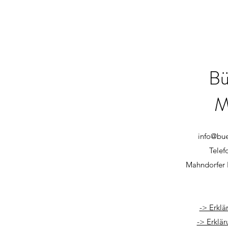
Bü
M
info@bu
Telef
Mahndorfer 
-> Erklä
-> Erklär