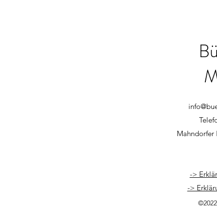
Bü
M
info@bu
Telef
Mahndorfer 
-> Erklä
-> Erklär
©2022