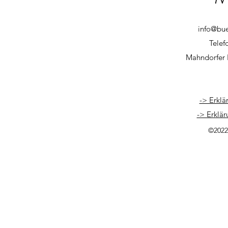
info@bu
Telef
Mahndorfer 
-> Erklä
-> Erklär
©2022