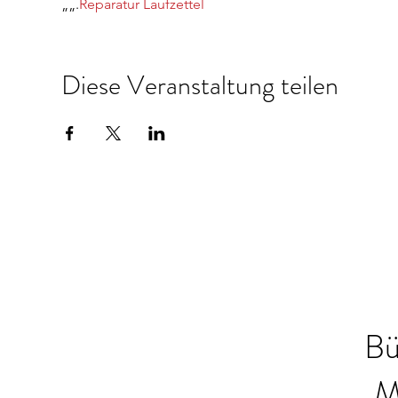
„
„.
Reparatur Laufzettel
Diese Veranstaltung teilen
Bü
M