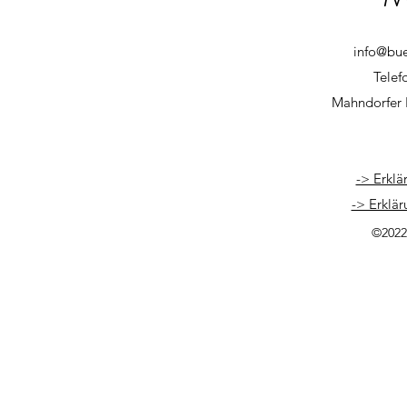
info@bu
Telef
Mahndorfer 
-> Erklä
-> Erklär
©2022