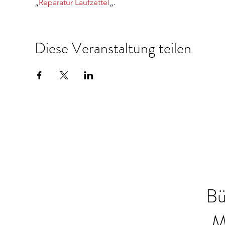
„
Reparatur Laufzettel
„.
Diese Veranstaltung teilen
Bü
M