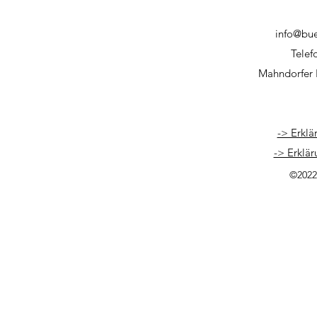
info@bu
Telef
Mahndorfer 
-> Erklä
-> Erklär
©2022