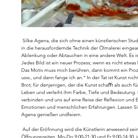
 Silke Agena, die sich ohne einen künstlerischen Studienabschluß, sondern durch ihr kontinuierliches Selbststudium 
in die herausfordernde Technik der Ölmalerei eingearbe
Ablenkung oder Abtauchen in eine andere Welt. Es ist
Jedes Bild ist ein neuer Prozess; wenn es nicht etwas
Das Motiv muss mich berühren, dann kommt ein Proz
usw., und dann fange ich an.“ In der Tat ist Kunst nich
Brot; für denjenigen, der die Kunst schaﬀt als auch fü
Leben und verleiht ihm Farbe, Tiefe und Bedeutung. K
verbinden und uns auf eine Reise der Reflexion und 
Emotionen und menschlichen Erfahrungen. Lassen Sie 
Agena genießen undfeiern.
 Auf der Eröfnnung wird die Künstlerin anwesend sein. Die ausstellung ist vom 6.11. bis zum 9.01.2026 zu unseren 
Öffnungszeiten, Mo-Do 9:00-21:30 und Fr 9:00-14:30, 