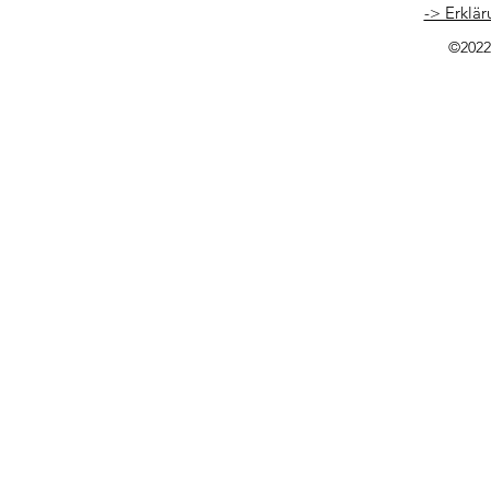
-> Erklär
©2022