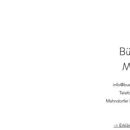
Bü
M
info@bu
Telef
Mahndorfer 
-> Erklä