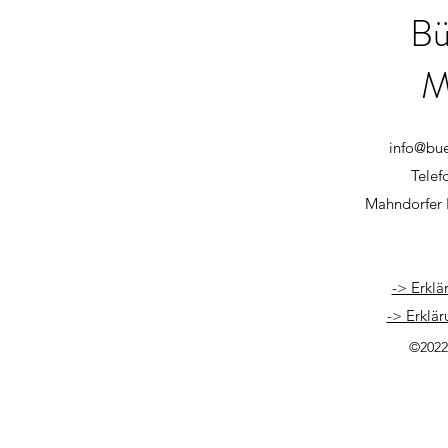
Bü
M
info@bu
Telef
Mahndorfer 
-> Erklä
-> Erklär
©2022