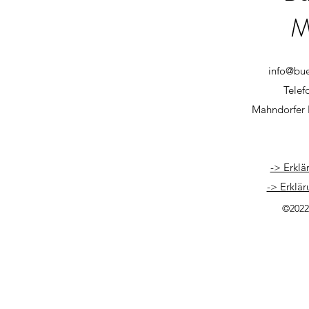
M
info@bu
Telef
Mahndorfer 
-> Erklä
-> Erklär
©2022