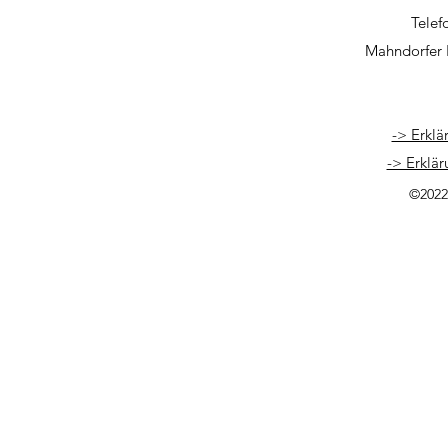
Telef
Mahndorfer 
-> Erklä
-> Erklär
©2022