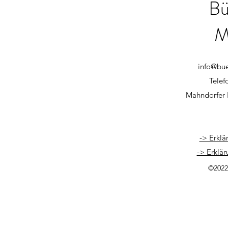
Bü
M
info@bu
Telef
Mahndorfer 
-> Erklä
-> Erklär
©2022