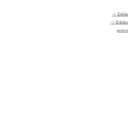
-> Erklä
-> Erklär
©2022