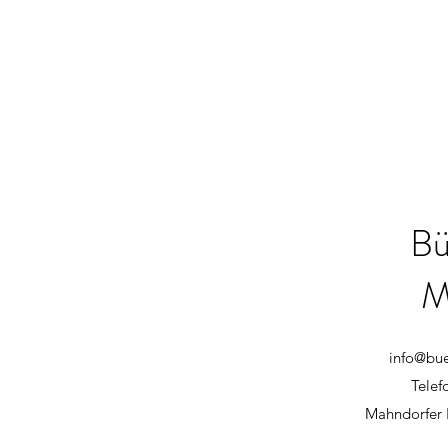
Bü
M
info@bu
Telef
Mahndorfer 