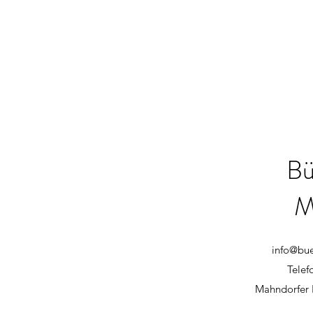
Bü
M
info@bu
Telef
Mahndorfer 