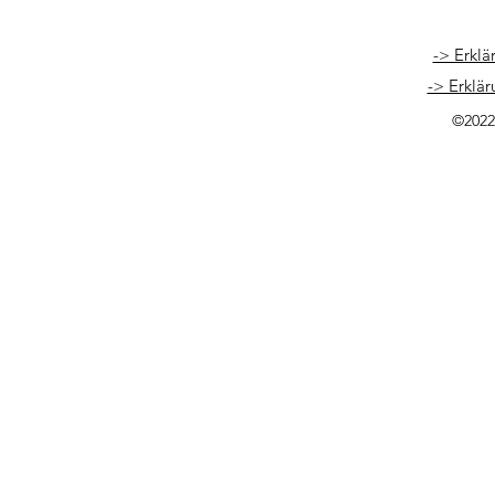
-> Erklä
-> Erklär
©2022